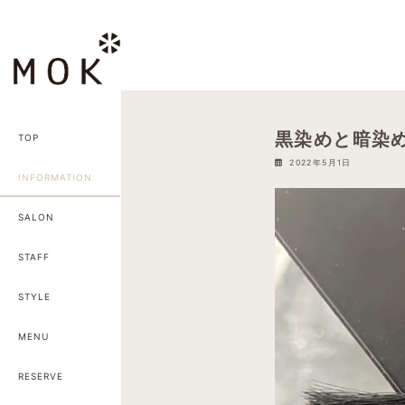
コ
ナ
ン
ビ
テ
ゲ
ン
ー
ツ
シ
へ
ョ
黒染めと暗染
TOP
ス
ン
2022年5月1日
キ
に
INFORMATION
ッ
移
プ
動
SALON
STAFF
STYLE
MENU
RESERVE