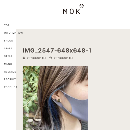
コ
ナ
ン
ビ
テ
ゲ
ン
ー
ツ
シ
TOP
へ
ョ
INFORMATION
ス
ン
キ
に
SALON
ッ
移
STAFF
IMG_2547-648x648-1
プ
動
STYLE
最
2023年8月1日
2023年8月1日
終
MENU
更
新
RESERVE
日
RECRUIT
時
:
PRODUCT