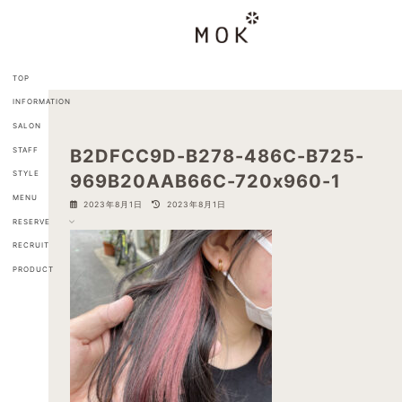
コ
ナ
ン
ビ
テ
ゲ
ン
ー
ツ
シ
TOP
へ
ョ
INFORMATION
ス
ン
キ
に
SALON
ッ
移
STAFF
B2DFCC9D-B278-486C-B725-
プ
動
STYLE
969B20AAB66C-720x960-1
MENU
最
2023年8月1日
2023年8月1日
終
RESERVE
更
新
RECRUIT
日
PRODUCT
時
: