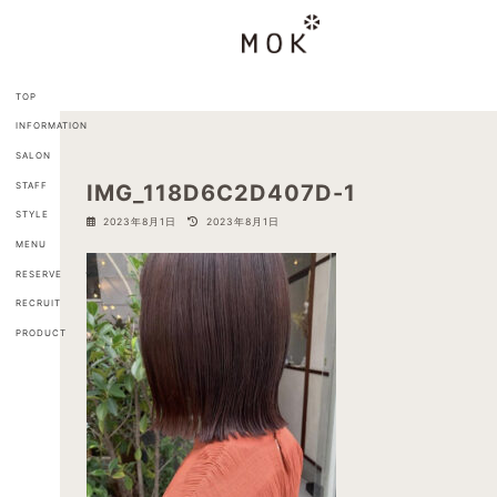
コ
ナ
ン
ビ
テ
ゲ
ン
ー
ツ
シ
TOP
へ
ョ
INFORMATION
ス
ン
キ
に
SALON
ッ
移
STAFF
IMG_118D6C2D407D-1
プ
動
STYLE
最
2023年8月1日
2023年8月1日
終
MENU
更
新
RESERVE
日
RECRUIT
時
:
PRODUCT