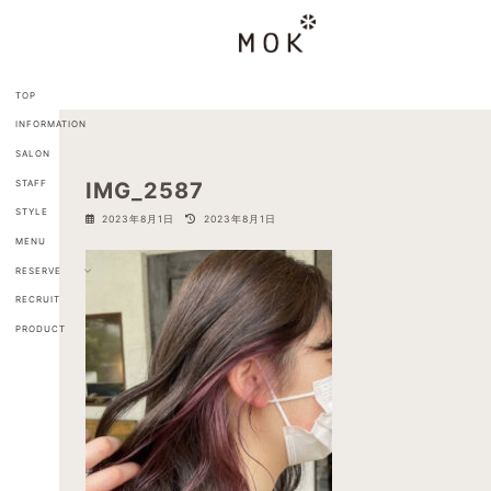
コ
ナ
ン
ビ
テ
ゲ
ン
ー
ツ
シ
TOP
へ
ョ
INFORMATION
ス
ン
キ
に
SALON
ッ
移
STAFF
IMG_2587
プ
動
STYLE
最
2023年8月1日
2023年8月1日
終
MENU
更
新
RESERVE
日
RECRUIT
時
:
PRODUCT