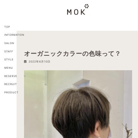
コ
ナ
ン
ビ
テ
ゲ
ン
ー
ツ
シ
TOP
へ
ョ
INFORMATION
ス
ン
キ
に
SALON
ッ
移
STAFF
オーガニックカラーの色味って？
プ
動
STYLE
2022年6月10日
MENU
RESERVE
RECRUIT
PRODUCT