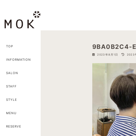
コ
ナ
ン
ビ
テ
ゲ
ン
ー
ツ
シ
へ
ョ
9BA0B2C4-E
TOP
ス
ン
最
2023年8月1日
202
キ
に
終
INFORMATION
ッ
移
更
新
プ
動
SALON
日
時
:
STAFF
STYLE
MENU
RESERVE