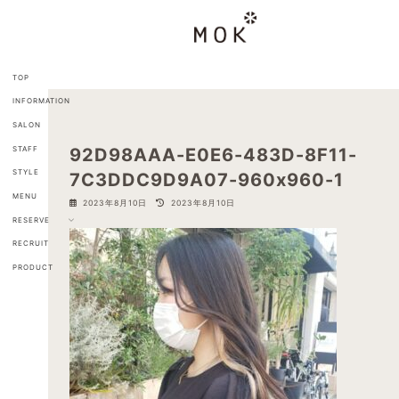
コ
ナ
ン
ビ
テ
ゲ
ン
ー
ツ
シ
TOP
へ
ョ
INFORMATION
ス
ン
キ
に
SALON
ッ
移
STAFF
92D98AAA-E0E6-483D-8F11-
プ
動
STYLE
7C3DDC9D9A07-960x960-1
MENU
最
2023年8月10日
2023年8月10日
終
RESERVE
更
新
RECRUIT
日
PRODUCT
時
: