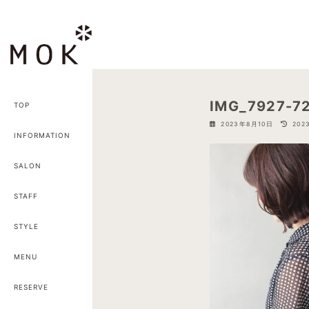
コ
ナ
ン
ビ
テ
ゲ
ン
ー
ツ
シ
へ
ョ
IMG_7927-7
TOP
ス
ン
最
2023年8月10日
202
キ
に
終
INFORMATION
ッ
移
更
新
プ
動
SALON
日
時
:
STAFF
STYLE
MENU
RESERVE