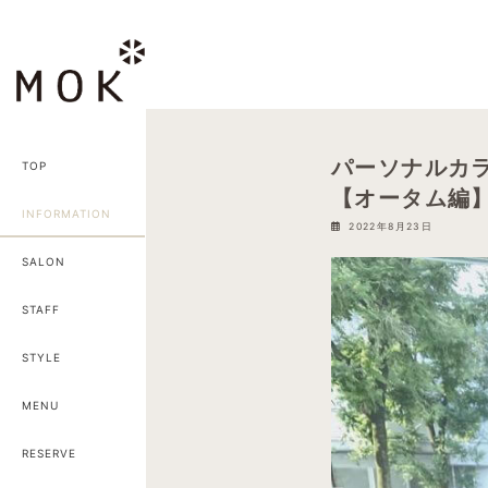
コ
ナ
ン
ビ
テ
ゲ
ン
ー
ツ
シ
へ
ョ
パーソナルカ
TOP
ス
ン
【オータム編
キ
に
INFORMATION
ッ
移
2022年8月23日
プ
動
SALON
STAFF
STYLE
MENU
RESERVE