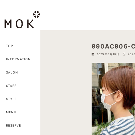
コ
ナ
ン
ビ
テ
ゲ
ン
ー
ツ
シ
へ
ョ
990AC906-C
TOP
ス
ン
最
2023年8月10日
202
キ
に
終
INFORMATION
ッ
移
更
新
プ
動
SALON
日
時
:
STAFF
STYLE
MENU
RESERVE