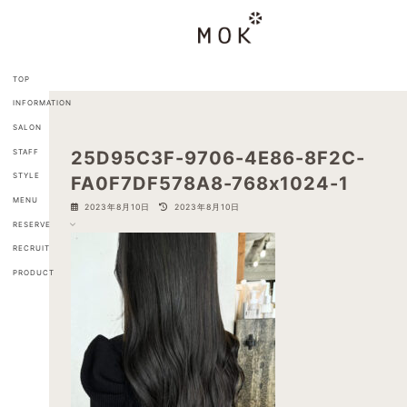
コ
ナ
ン
ビ
テ
ゲ
ン
ー
ツ
シ
TOP
へ
ョ
INFORMATION
ス
ン
キ
に
SALON
ッ
移
STAFF
25D95C3F-9706-4E86-8F2C-
プ
動
STYLE
FA0F7DF578A8-768x1024-1
MENU
最
2023年8月10日
2023年8月10日
終
RESERVE
更
新
RECRUIT
日
PRODUCT
時
: