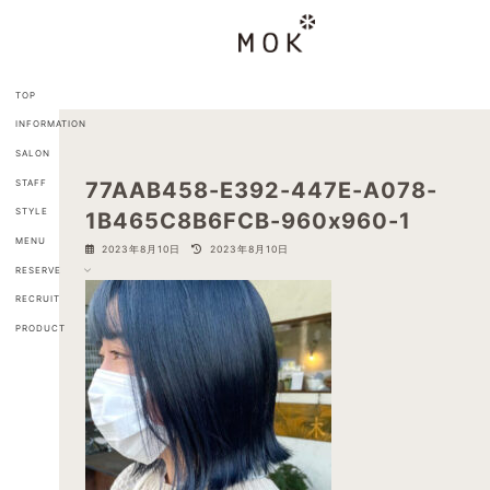
コ
ナ
ン
ビ
テ
ゲ
ン
ー
ツ
シ
TOP
へ
ョ
INFORMATION
ス
ン
キ
に
SALON
ッ
移
STAFF
77AAB458-E392-447E-A078-
プ
動
STYLE
1B465C8B6FCB-960x960-1
MENU
最
2023年8月10日
2023年8月10日
終
RESERVE
更
新
RECRUIT
日
PRODUCT
時
: