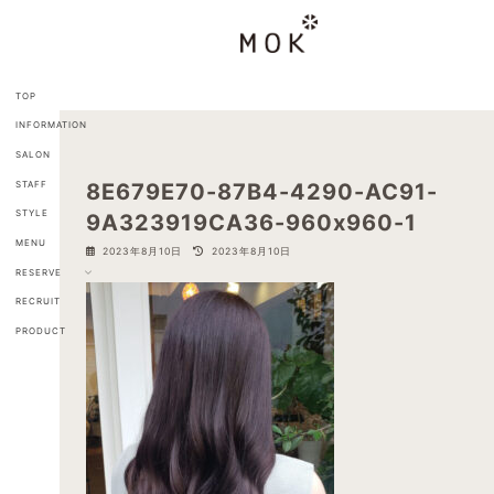
コ
ナ
ン
ビ
テ
ゲ
ン
ー
ツ
シ
TOP
へ
ョ
INFORMATION
ス
ン
キ
に
SALON
ッ
移
STAFF
8E679E70-87B4-4290-AC91-
プ
動
STYLE
9A323919CA36-960x960-1
MENU
最
2023年8月10日
2023年8月10日
終
RESERVE
更
新
RECRUIT
日
PRODUCT
時
: