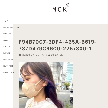
コ
ナ
ン
ビ
テ
ゲ
ン
ー
ツ
シ
TOP
へ
ョ
INFORMATION
ス
ン
キ
に
SALON
ッ
移
STAFF
F94B70C7-3DF4-465A-B619-
プ
動
STYLE
787D479C66C0-225x300-1
MENU
最
2023年8月10日
2023年8月10日
終
RESERVE
更
新
RECRUIT
日
PRODUCT
時
: