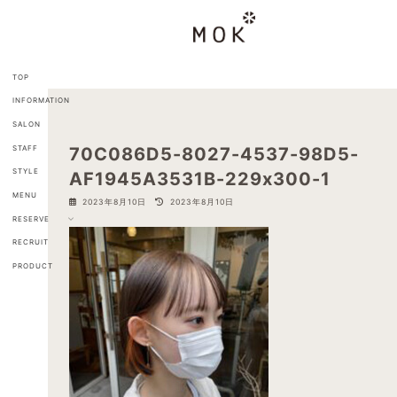
コ
ナ
ン
ビ
テ
ゲ
ン
ー
ツ
シ
TOP
へ
ョ
INFORMATION
ス
ン
キ
に
SALON
ッ
移
STAFF
70C086D5-8027-4537-98D5-
プ
動
STYLE
AF1945A3531B-229x300-1
MENU
最
2023年8月10日
2023年8月10日
終
RESERVE
更
新
RECRUIT
日
PRODUCT
時
: