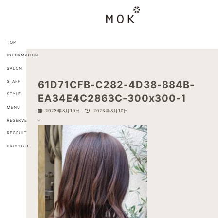
コ
ナ
ン
ビ
テ
ゲ
ン
ー
ツ
シ
TOP
へ
ョ
INFORMATION
ス
ン
キ
に
SALON
ッ
移
STAFF
61D71CFB-C282-4D38-884B-
プ
動
STYLE
EA34E4C2863C-300x300-1
MENU
最
2023年8月10日
2023年8月10日
終
RESERVE
更
新
RECRUIT
日
PRODUCT
時
: