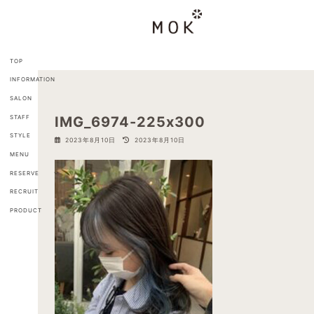
コ
ナ
ン
ビ
テ
ゲ
ン
ー
ツ
シ
TOP
へ
ョ
INFORMATION
ス
ン
キ
に
SALON
ッ
移
STAFF
IMG_6974-225x300
プ
動
STYLE
最
2023年8月10日
2023年8月10日
終
MENU
更
新
RESERVE
日
RECRUIT
時
:
PRODUCT