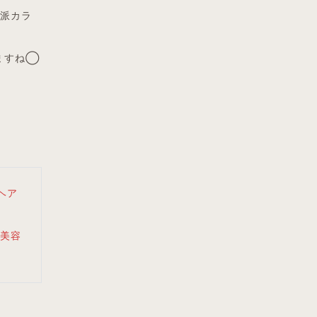
性派カラ
ますね◯
ヘア
美容