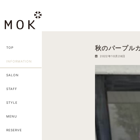
コ
ナ
ン
ビ
テ
ゲ
ン
ー
ツ
シ
へ
ョ
秋のパープル
TOP
ス
ン
2022年10月28日
キ
に
INFORMATION
ッ
移
プ
動
SALON
STAFF
STYLE
MENU
RESERVE