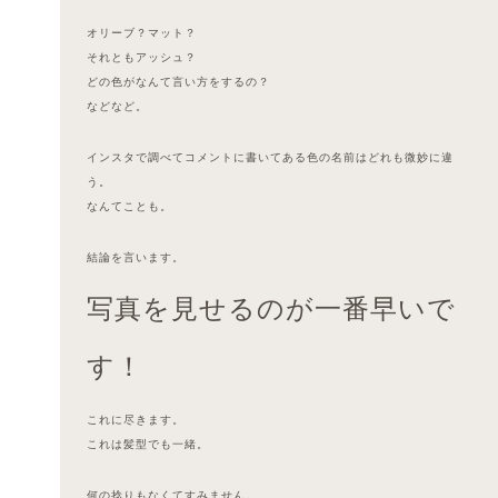
オリーブ？マット？
それともアッシュ？
どの色がなんて言い方をするの？
などなど。
インスタで調べてコメントに書いてある色の名前はどれも微妙に違
う。
なんてことも。
結論を言います。
写真を見せるのが一番早いで
す！
これに尽きます。
これは髪型でも一緒。
何の捻りもなくてすみません。