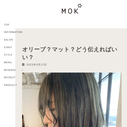
コ
ナ
ン
ビ
テ
ゲ
ン
ー
ツ
シ
TOP
へ
ョ
INFORMATION
ス
ン
キ
に
SALON
ッ
移
STAFF
オリーブ？マット？どう伝えればい
プ
動
STYLE
い？
MENU
2023年5月21日
RESERVE
RECRUIT
PRODUCT