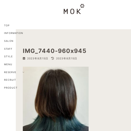
コ
ナ
ン
ビ
テ
ゲ
ン
ー
ツ
シ
TOP
へ
ョ
INFORMATION
ス
ン
キ
に
SALON
ッ
移
STAFF
IMG_7440-960x945
プ
動
STYLE
最
2023年8月15日
2023年8月15日
終
MENU
更
新
RESERVE
日
RECRUIT
時
:
PRODUCT