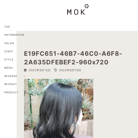
コ
ナ
ン
ビ
テ
ゲ
ン
ー
ツ
シ
TOP
へ
ョ
INFORMATION
ス
ン
キ
に
SALON
ッ
移
STAFF
E19FC651-46B7-46C0-A6F8-
プ
動
STYLE
2A635DFEBEF2-960x720
MENU
最
2023年8月15日
2023年8月15日
終
RESERVE
更
新
RECRUIT
日
PRODUCT
時
: