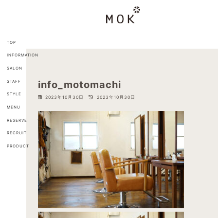
コ
ナ
ン
ビ
テ
ゲ
ン
ー
ツ
シ
TOP
へ
ョ
INFORMATION
ス
ン
キ
に
SALON
ッ
移
STAFF
info_motomachi
プ
動
STYLE
最
2023年10月30日
2023年10月30日
終
MENU
更
新
RESERVE
日
RECRUIT
時
:
PRODUCT