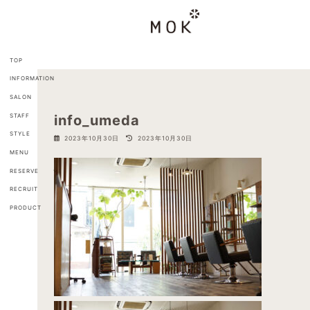
コ
ナ
ン
ビ
テ
ゲ
ン
ー
ツ
シ
TOP
へ
ョ
INFORMATION
ス
ン
キ
に
SALON
ッ
移
STAFF
info_umeda
プ
動
STYLE
最
2023年10月30日
2023年10月30日
終
MENU
更
新
RESERVE
日
RECRUIT
時
:
PRODUCT