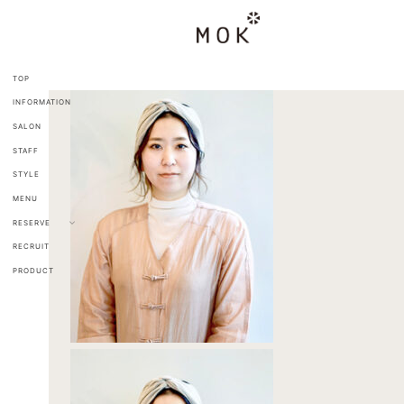
コ
ナ
ン
ビ
テ
ゲ
ン
ー
ツ
シ
TOP
へ
ョ
INFORMATION
ス
ン
キ
に
SALON
ッ
移
STAFF
プ
動
STYLE
MENU
RESERVE
RECRUIT
PRODUCT