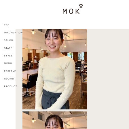
コ
ナ
ン
ビ
テ
ゲ
ン
ー
ツ
シ
TOP
へ
ョ
INFORMATION
ス
ン
キ
に
SALON
ッ
移
STAFF
プ
動
STYLE
MENU
RESERVE
RECRUIT
PRODUCT