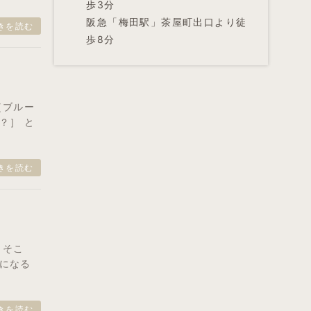
歩3分
阪急「梅田駅」茶屋町出口より徒
きを読む
歩8分
［ブルー
？］ と
きを読む
 そこ
になる
きを読む