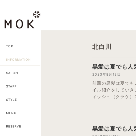
コ
ナ
ン
ビ
テ
ゲ
ン
ー
ツ
シ
へ
ョ
北白川
TOP
ス
ン
キ
に
INFORMATION
ッ
移
黒髪は夏でも人
プ
動
SALON
2023年8月13日
前回の黒髪は夏でも人
STAFF
イル紹介をしていきま
ィッシュ（クラゲ）ス
STYLE
MENU
RESERVE
黒髪は夏でも人