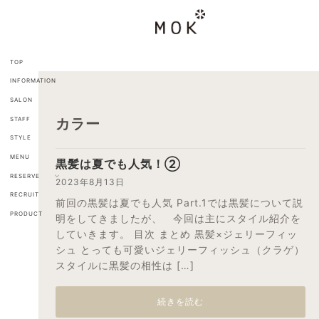
コ
ナ
ン
ビ
テ
ゲ
ン
ー
ツ
シ
TOP
へ
ョ
INFORMATION
ス
ン
キ
に
SALON
ッ
移
STAFF
カラー
プ
動
STYLE
MENU
黒髪は夏でも人気！②
RESERVE
2023年8月13日
RECRUIT
前回の黒髪は夏でも人気 Part.1では黒髪について説
PRODUCT
明をしてきましたが、 今回は主にスタイル紹介を
していきます。 目次 まとめ 黒髪×ジェリーフィッ
シュ とっても可愛いジェリーフィッシュ（クラゲ）
スタイルに黒髪の相性は […]
続きを読む