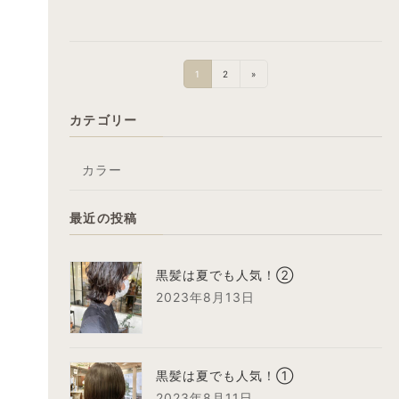
投
固
固
1
2
»
稿
定
定
ペ
ペ
ナ
カテゴリー
ー
ー
ビ
ジ
ジ
ゲ
カラー
ー
シ
最近の投稿
ョ
ン
黒髪は夏でも人気！②
2023年8月13日
黒髪は夏でも人気！①
2023年8月11日