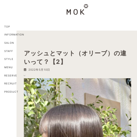
コ
ナ
ン
ビ
テ
ゲ
ン
ー
ツ
シ
TOP
へ
ョ
INFORMATION
ス
ン
キ
に
SALON
ッ
移
STAFF
アッシュとマット（オリーブ）の違
プ
動
STYLE
いって？【2】
MENU
2022年5月10日
RESERVE
RECRUIT
PRODUCT