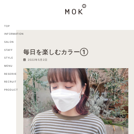
コ
ナ
ン
ビ
テ
ゲ
ン
ー
ツ
シ
TOP
へ
ョ
INFORMATION
ス
ン
キ
に
SALON
ッ
移
STAFF
毎日を楽しむカラー①
プ
動
STYLE
2022年5月2日
MENU
RESERVE
RECRUIT
PRODUCT